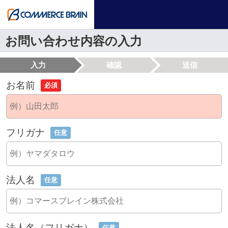
お問い合わせ内容の入力
入力
確認
送信
お名前
必須
フリガナ
任意
法人名
任意
法人名（フリガナ）
任意