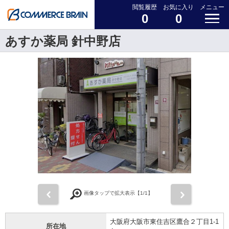
閲覧履歴
お気に入り
メニュー
0
0
あすか薬局 針中野店
前
次
画像タップで拡大表示【
1
/1】
大阪府大阪市東住吉区鷹合２丁目1-1
所在地