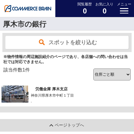
閲覧履歴
お気に入り
メニュー
0
0
厚木市の銀行
スポットを絞り込む
※物件情報の周辺施設紹介のページであり、各店舗への問い合わせは当
社では対応できません。
該当件数
1
件
労働金庫 厚木支店
神奈川県厚木市中町１丁目
-
ページトップへ