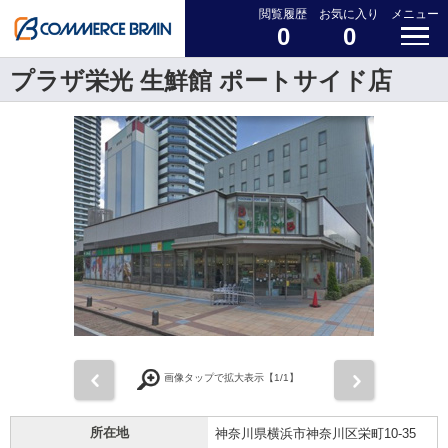
閲覧履歴
お気に入り
メニュー
0
0
プラザ栄光 生鮮館 ポートサイド店
前
次
画像タップで拡大表示【
1
/1】
所在地
神奈川県横浜市神奈川区栄町10-35