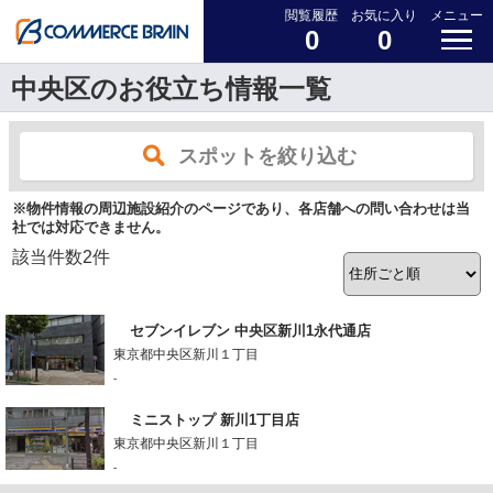
閲覧履歴
お気に入り
メニュー
0
0
中央区のお役立ち情報一覧
スポットを絞り込む
※物件情報の周辺施設紹介のページであり、各店舗への問い合わせは当
社では対応できません。
該当件数
2
件
セブンイレブン 中央区新川1永代通店
東京都中央区新川１丁目
-
ミニストップ 新川1丁目店
東京都中央区新川１丁目
-